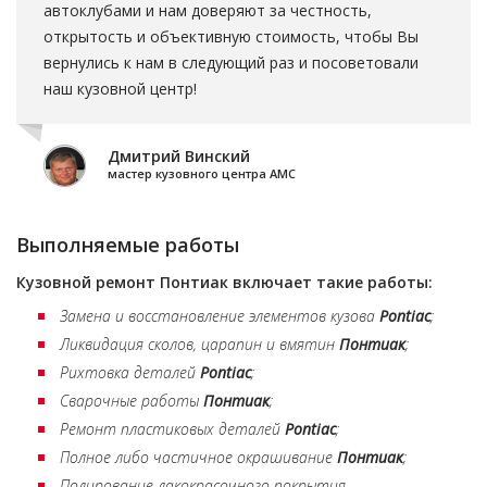
автоклубами и нам доверяют за честность,
открытость и объективную стоимость, чтобы Вы
вернулись к нам в следующий раз и посоветовали
наш кузовной центр!
Дмитрий Винский
мастер кузовного центра АМС
Выполняемые работы
Кузовной ремонт
Понтиак
включает такие работы:
Замена и восстановление элементов кузова
Pontiac
;
Ликвидация сколов, царапин и вмятин
Понтиак
;
Рихтовка деталей
Pontiac
;
Сварочные работы
Понтиак
;
Ремонт пластиковых деталей
Pontiac
;
Полное либо частичное окрашивание
Понтиак
;
Полирование лакокрасочного покрытия