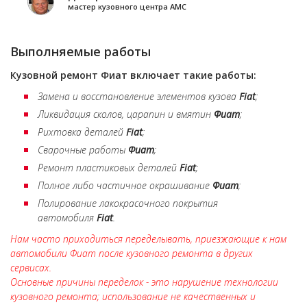
мастер кузовного центра АМС
Выполняемые работы
Кузовной ремонт
Фиат
включает такие работы:
Замена и восстановление элементов кузова
Fiat
;
Ликвидация сколов, царапин и вмятин
Фиат
;
Рихтовка деталей
Fiat
;
Сварочные работы
Фиат
;
Ремонт пластиковых деталей
Fiat
;
Полное либо частичное окрашивание
Фиат
;
Полирование лакокрасочного покрытия
автомобиля
Fiat
.
Нам часто приходиться переделывать, приезжающие к нам
автомобили Фиат после кузовного ремонта в других
сервисах.
Основные причины переделок - это нарушение технологии
кузовного ремонта; использование не качественных и