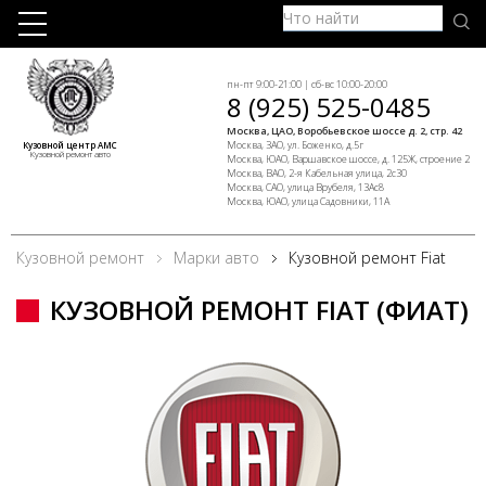
пн-пт 9:00-21:00 | сб-вс 10:00-20:00
8 (925) 525-0485
Москва, ЦАО, Воробьевское шоссе д. 2, стр. 42
Москва, ЗАО, ул. Боженко, д.5г
Кузовной центр АМС
Кузовной ремонт авто
Москва, ЮАО, Варшавское шоссе, д. 125Ж, строение 2
Москва, ВАО, 2-я Кабельная улица, 2с30
Москва, САО, улица Врубеля, 13Ас8
Москва, ЮАО, улица Садовники, 11А
Кузовной ремонт
Марки авто
Кузовной ремонт Fiat
КУЗОВНОЙ РЕМОНТ FIAT (ФИАТ)