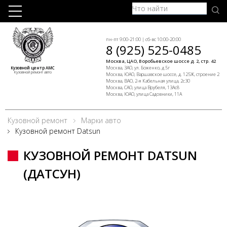
пн-пт 9:00-21:00 | сб-вс 10:00-20:00
8 (925) 525-0485
Москва, ЦАО, Воробьевское шоссе д. 2, стр. 42
Москва, ЗАО, ул. Боженко, д.5г
Кузовной центр АМС
Кузовной ремонт авто
Москва, ЮАО, Варшавское шоссе, д. 125Ж, строение 2
Москва, ВАО, 2-я Кабельная улица, 2с30
Москва, САО, улица Врубеля, 13Ас8
Москва, ЮАО, улица Садовники, 11А
Кузовной ремонт
Марки авто
Кузовной ремонт Datsun
КУЗОВНОЙ РЕМОНТ DATSUN
(ДАТСУН)