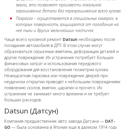
эмали, это позволяет произвести локальное
окрашивание детали без перекрашивания всего кузова.
Покраска – осуществляется в специальных камерах, в
которых поверхность защищается от попадания на
неё пыли и других мельчайших частичек.
Чаще всего кузовной ремонт
Datsun
необходимо после
попадания автомобиля в ДТП. В этом случае могут
образоваться серьезные вмятины, деформации деталей и
другие повреждения. Их устранение потребует больших
финансовых затрат и использования передового
оборудования для восстановления геометрии кузова.
Неаккуратная парковка или повреждение дверей при
неудачном открытии приводят к небольшим повреждениям:
появлению сколов, вмятин, царапин и прочего. Их
устранение не занимает много времени и не требует
больших расходов.
Datsun
(Датсун)
Компания-предшественник авто завода Датсана —
DAT-
GO
— была основанна в Японии еще в далеком 1914 году.