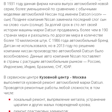
В 1931 году данная фирма начала выпуск автомобилей новой
серии, более уменьшенной по сравнению с обычными
моделями автомобилей Ниссан под именем Datson («son» —
сын). Позднее компания Nissan заменила последний слог сын
на слово «sun» (солнце). За долгий срок в сто лет своей
истории машины марки Datsun продавались более чем в 190
странах мира и разошлись по дорогам мира в количестве
более 10 миллионов штук. С 1986 года автомобильный бренд
Датсан не использовался, но в 2013 году по решению
компании ниссан производство автомобилей Datsun было
возобновлено. Данные авто компания Nissan поставляет
в страны с растущим автомобильным рынком — Россию,
Индонезию, Индию, Бразилию, СНГ, ЮАР.
В сервисном центре
Кузовной центр - Москва
выполняется кузовной ремонт автомобилей марки Datsun.
Проводятся ремонтные работы любой сложности, в том
числе:
локальный ремонт, выпрямление металла, устранение
царапин и других малых повреждений кузова;
ремонт пластиковых элементов;