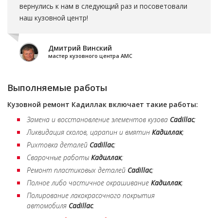
вернулись к нам в следующий раз и посоветовали
наш кузовной центр!
Дмитрий Винский
мастер кузовного центра АМС
Выполняемые работы
Кузовной ремонт
Кадиллак
включает такие работы:
Замена и восстановление элементов кузова
Cadillac
;
Ликвидация сколов, царапин и вмятин
Кадиллак
;
Рихтовка деталей
Cadillac
;
Сварочные работы
Кадиллак
;
Ремонт пластиковых деталей
Cadillac
;
Полное либо частичное окрашивание
Кадиллак
;
Полирование лакокрасочного покрытия
автомобиля
Cadillac
.