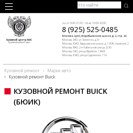
пн-пт 9:00-21:00 | сб-вс 10:00-20:00
8 (925) 525-0485
Москва, ЦАО, Воробьевское шоссе д. 2, стр. 42
Москва, ЗАО, ул. Боженко, д.5г
Кузовной центр АМС
Кузовной ремонт авто
Москва, ЮАО, Варшавское шоссе, д. 125Ж, строение 2
Москва, ВАО, 2-я Кабельная улица, 2с30
Москва, САО, улица Врубеля, 13Ас8
Москва, ЮАО, улица Садовники, 11А
Кузовной ремонт
Марки авто
Кузовной ремонт Buick
КУЗОВНОЙ РЕМОНТ BUICK
(БЮИК)