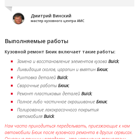
Дмитрий Винский
мастер кузовного центра АМС
Выполняемые работы
Кузовной ремонт
Бюик
включает такие работы:
Замена и восстановление элементов кузова
Buick
;
Ликвидация сколов, царапин и вмятин
Бюик
;
Рихтовка деталей
Buick
;
Сварочные работы
Бюик
;
Ремонт пластиковых деталей
Buick
;
Полное либо частичное окрашивание
Бюик
;
Полирование лакокрасочного покрытия
автомобиля
Buick
.
Нам часто приходиться переделывать, приезжающие к нам
автомобили Бюик после кузовного ремонта в других сервисах.
Основные причины переделок - это нарушение технологии