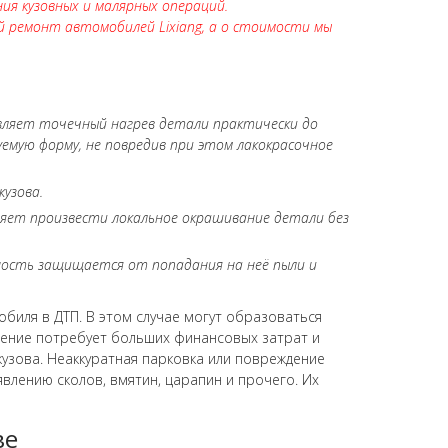
ия кузовных и малярных операций.
й ремонт автомобилей Lixiang, а о стоимости мы
ляет точечный нагрев детали практически до
емую форму, не повредив при этом лакокрасочное
узова.
ляет произвести локальное окрашивание детали без
хность защищается от попадания на неё пыли и
биля в ДТП. В этом случае могут образоваться
нение потребует больших финансовых затрат и
узова. Неаккуратная парковка или повреждение
влению сколов, вмятин, царапин и прочего. Их
ве