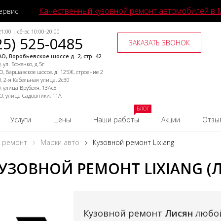
Качественный кузовной ремонт автомобилей в 
ервис
1:00 | сб-вс 10:00-20:00
25) 525-0485
ЗАКАЗАТЬ ЗВОНОК
О, Воробьевское шоссе д. 2, стр. 42
 ул. Боженко, д.5г
, Варшавское шоссе, д. 125Ж, строение 2
, 2-я Кабельная улица, 2с30
, улица Врубеля, 13Ас8
О, улица Садовники, 11А
БЛОГ
Услуги
Цены
Наши работы
Акции
Отзы
й ремонт
Марки авто
Кузовной ремонт Lixiang
УЗОВНОЙ РЕМОНТ LIXIANG (
Кузовной ремонт
Лисян
любой