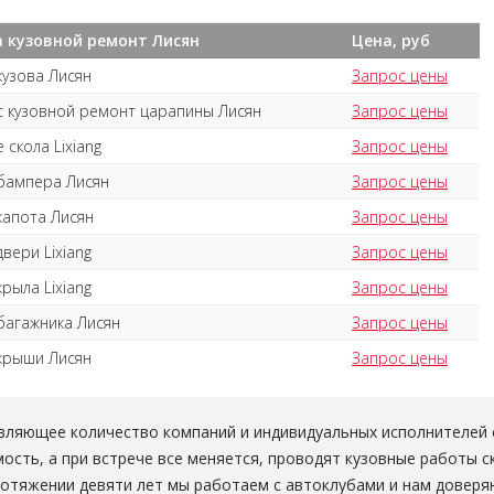
 кузовной ремонт Лисян
Цена, руб
кузова Лисян
Запрос цены
с кузовной ремонт царапины Лисян
Запрос цены
 скола Lixiang
Запрос цены
бампера Лисян
Запрос цены
капота Лисян
Запрос цены
вери Lixiang
Запрос цены
рыла Lixiang
Запрос цены
багажника Лисян
Запрос цены
крыши Лисян
Запрос цены
вляющее количество компаний и индивидуальных исполнителей 
ость, а при встрече все меняется, проводят кузовные работы с
ротяжении девяти лет мы работаем с автоклубами и нам доверя