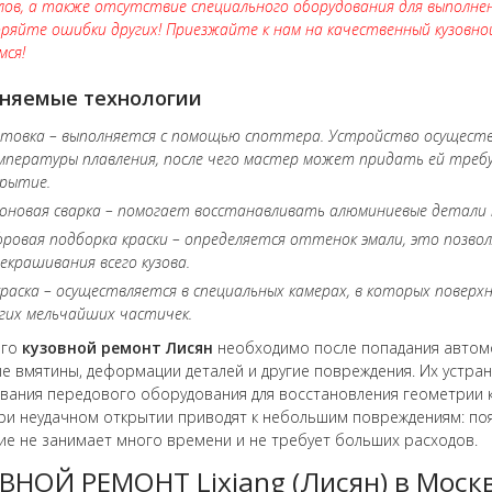
ов, а также отсутствие специального оборудования для выполнен
ряйте ошибки других! Приезжайте к нам на качественный кузовно
мся!
няемые технологии
товка – выполняется с помощью споттера. Устройство осуществ
пературы плавления, после чего мастер может придать ей требу
крытие.
оновая сварка – помогает восстанавливать алюминиевые детали к
ровая подборка краски – определяется оттенок эмали, это позво
екрашивания всего кузова.
раска – осуществляется в специальных камерах, в которых повер
гих мельчайших частичек.
его
кузовной ремонт
Лисян
необходимо после попадания автомо
е вмятины, деформации деталей и другие повреждения. Их устра
вания передового оборудования для восстановления геометрии к
ри неудачном открытии приводят к небольшим повреждениям: поя
ие не занимает много времени и не требует больших расходов.
ВНОЙ РЕМОНТ Lixiang (Лисян) в Моск