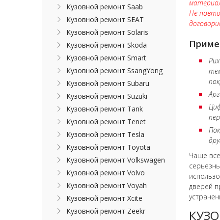
материал
Кузовной ремонт Saab
Не повто
Кузовной ремонт SEAT
договори
Кузовной ремонт Solaris
Приме
Кузовной ремонт Skoda
Кузовной ремонт Smart
Рих
Кузовной ремонт SsangYong
тем
по
Кузовной ремонт Subaru
Арг
Кузовной ремонт Suzuki
Циф
Кузовной ремонт Tank
пер
Кузовной ремонт Tenet
Пок
Кузовной ремонт Tesla
дру
Кузовной ремонт Toyota
Чаще вс
Кузовной ремонт Volkswagen
серьезны
Кузовной ремонт Volvo
использо
Кузовной ремонт Voyah
дверей п
устранен
Кузовной ремонт Xcite
Кузовной ремонт Zeekr
КУЗО