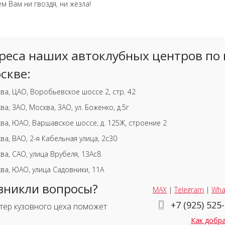
м Вам ни гвоздя, ни жезла!
реса наших автоклубных центров по 
скве:
ва, ЦАО, Воробьевское шоссе 2, стр. 42
ва, ЗАО, Москва, ЗАО, ул. Боженко, д.5г
ва, ЮАО, Варшавское шоссе, д. 125Ж, строение 2
ва, ВАО, 2-я Кабельная улица, 2с30
ва, САО, улица Врубеля, 13Ас8
ва, ЮАО, улица Садовники, 11А
зникли вопросы?
MAX
|
Telegram
|
Wha
+7 (925) 525
тер кузовного цеха поможет
Как добр