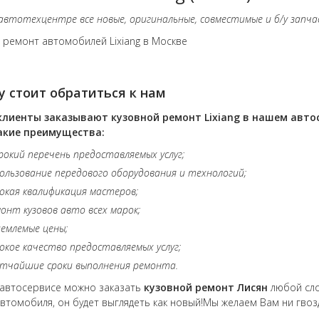
автотехцентре все новые, оригинальные, совместимые и б/у запчаст
 ремонт автомобилей Lixiang в Москве
 стоит обратиться к нам
клиенты заказывают кузовной ремонт
Lixiang
в нашем автос
акие преимущества:
окий перечень предоставляемых услуг;
ользование передового оборудования и технологий;
окая квалификация мастеров;
онт кузовов авто всех марок;
емлемые цены;
окое качество предоставляемых услуг;
тчайшие сроки выполнения ремонта.
автосервисе можно заказать
кузовной ремонт
Лисян
любой сл
втомобиля, он будет выглядеть как новый!Мы желаем Вам ни гвозд