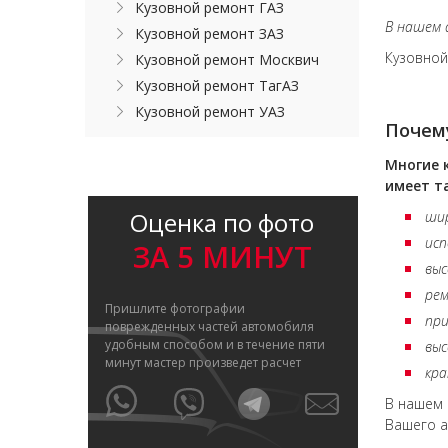
Кузовной ремонт ГАЗ
В нашем 
Кузовной ремонт ЗАЗ
Кузовной
Кузовной ремонт Москвич
Кузовной ремонт ТагАЗ
Кузовной ремонт УАЗ
Почему
Многие 
имеет т
Оценка по фото
шир
исп
ЗА 5 МИНУТ
выс
рем
Пришлите фотографии
при
поврежденных частей автомобиля
удобным способом и в течение пяти
выс
минут мастер произведет расчет
кра
В нашем 
Вашего а