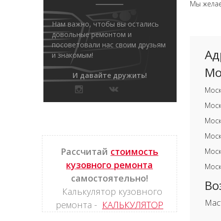
Мы желае
Нам важно, чтобы вы остались
довольные ремонтом и
посоветовали нас своим друзьям
Ад
и знакомым!
Мо
И давайте дружить!
Моск
Моск
Моск
Моск
Рассчитай
стоимость
Моск
кузовного ремонта
Моск
самостоятельно!
Во
Калькулятор кузовного
Мас
ремонта -
КАЛЬКУЛЯТОР