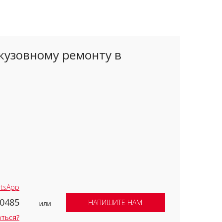
кузовному ремонту в
tsApp
-0485
НАПИШИТЕ НАМ
или
аться?