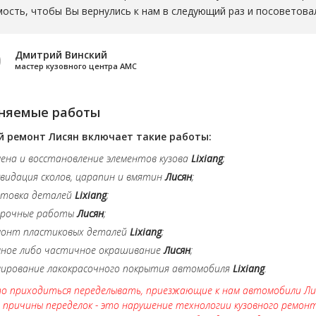
ость, чтобы Вы вернулись к нам в следующий раз и посоветова
Дмитрий Винский
мастер кузовного центра АМС
няемые работы
й ремонт
Лисян включает такие работы:
ена и восстановление элементов кузова
Lixiang
;
видация сколов, царапин и вмятин
Лисян
;
хтовка деталей
Lixiang
;
арочные работы
Лисян
;
монт пластиковых деталей
Lixiang
;
лное либо частичное окрашивание
Лисян
;
лирование лакокрасочного покрытия автомобиля
Lixiang
.
о приходиться переделывать, приезжающие к нам автомобили Лися
 причины переделок - это нарушение технологии кузовного ремонт