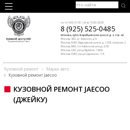
пн-пт 9:00-21:00 | сб-вс 10:00-20:00
8 (925) 525-0485
Москва, ЦАО, Воробьевское шоссе д. 2, стр. 42
Москва, ЗАО, ул. Боженко, д.5г
Кузовной центр АМС
Кузовной ремонт авто
Москва, ЮАО, Варшавское шоссе, д. 125Ж, строение 2
Москва, ВАО, 2-я Кабельная улица, 2с30
Москва, САО, улица Врубеля, 13Ас8
Москва, ЮАО, улица Садовники, 11А
Кузовной ремонт
Марки авто
Кузовной ремонт Jaecoo
КУЗОВНОЙ РЕМОНТ JAECOO
(ДЖЕЙКУ)