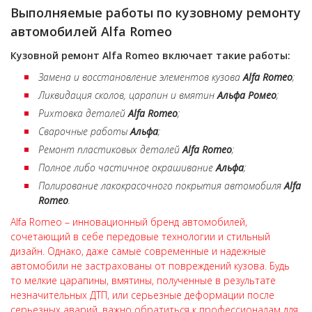
Выполняемые работы по кузовному ремонту
автомобилей Alfa Romeo
Кузовной ремонт Alfa Romeo включает такие работы:
Замена и восстановление элементов кузова
Alfa Romeo
;
Ликвидация сколов, царапин и вмятин
Альфа Ромео
;
Рихтовка деталей
Alfa Romeo
;
Сварочные работы
Альфа
;
Ремонт пластиковых деталей
Alfa Romeo
;
Полное либо частичное окрашивание
Альфа
;
Полирование лакокрасочного покрытия автомобиля
Alfa
Romeo
.
Alfa Romeo – инновационный бренд автомобилей,
сочетающий в себе передовые технологии и стильный
дизайн. Однако, даже самые современные и надежные
автомобили не застрахованы от повреждений кузова. Будь
то мелкие царапины, вмятины, полученные в результате
незначительных ДТП, или серьезные деформации после
серьезных аварий, важно обратиться к профессионалам для