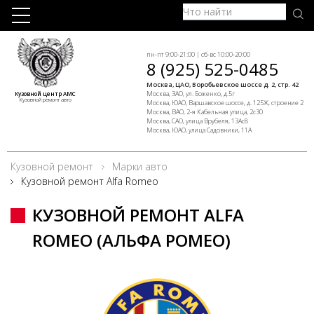
пн-пт 9:00-21:00 | сб-вс 10:00-20:00
8 (925) 525-0485
Москва, ЦАО, Воробьевское шоссе д. 2, стр. 42
Москва, ЗАО, ул. Боженко, д.5г
Кузовной центр АМС
Кузовной ремонт авто
Москва, ЮАО, Варшавское шоссе, д. 125Ж, строение 2
Москва, ВАО, 2-я Кабельная улица, 2с30
Москва, САО, улица Врубеля, 13Ас8
Москва, ЮАО, улица Садовники, 11А
Кузовной ремонт
Марки авто
Кузовной ремонт Alfa Romeo
КУЗОВНОЙ РЕМОНТ ALFA
ROMEO (АЛЬФА РОМЕО)