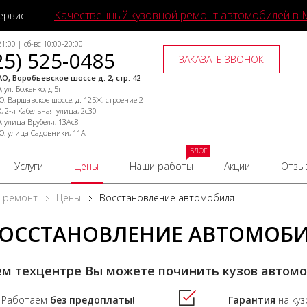
Качественный кузовной ремонт автомобилей в 
ервис
1:00 | сб-вс 10:00-20:00
25) 525-0485
ЗАКАЗАТЬ ЗВОНОК
О, Воробьевское шоссе д. 2, стр. 42
 ул. Боженко, д.5г
, Варшавское шоссе, д. 125Ж, строение 2
, 2-я Кабельная улица, 2с30
, улица Врубеля, 13Ас8
О, улица Садовники, 11А
БЛОГ
Услуги
Цены
Наши работы
Акции
Отзы
й ремонт
Цены
Восстановление автомобиля
ОССТАНОВЛЕНИЕ АВТОМОБИ
м техцентре Вы можете починить кузов автом
Работаем
без предоплаты!
Гарантия
на ку