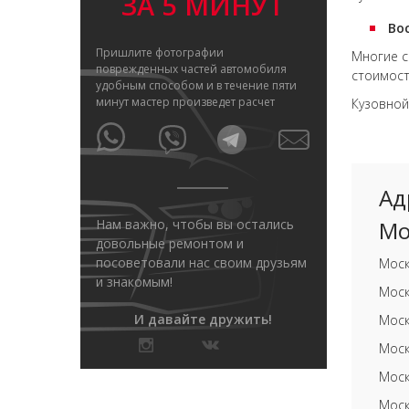
ЗА 5 МИНУТ
Во
Пришлите фотографии
Многие с
поврежденных частей автомобиля
стоимост
удобным способом и в течение пяти
минут мастер произведет расчет
Кузовной
Ад
Нам важно, чтобы вы остались
Мо
довольные ремонтом и
посоветовали нас своим друзьям
Моск
и знакомым!
Моск
И давайте дружить!
Моск
Моск
Моск
Моск