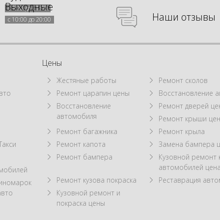
Выходные
с 9:00 до 21:00
Наши отзывы
с 10:00 до 20:00
Цены
Жестяные работы
Ремонт сколов
вто
Ремонт царапин цены
Восстановление а
Восстановление
Ремонт дверей це
автомобиля
Ремонт крыши це
Ремонт багажника
Ремонт крыла
Такси
Ремонт капота
Замена бампера 
Ремонт бампера
Кузовной ремонт 
автомобилей цен
омобилей
Ремонт кузова покраска
Реставрация авт
 иномарок
авто
Кузовной ремонт и
покраска цены