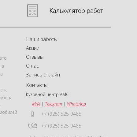
Калькулятор работ
Наши работы
Акции
Отзывы
вто
О нас
на
на
Запись онлайн
Контакты
цена
Кузовной центр АМС
кузова
MAX
|
Telegram
|
WhatsApp
а
омобилей
+7 (925) 525-0485
+7 (925) 525-0485