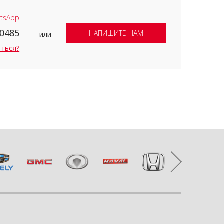
tsApp
-0485
НАПИШИТЕ НАМ
или
аться?