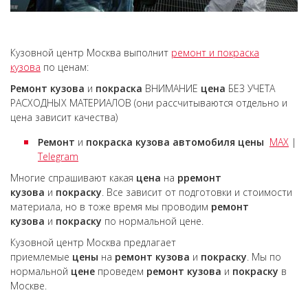
Кузовной центр Москва выполнит
ремонт и покраска
кузова
по ценам:
Ремонт кузова
и
покраска
ВНИМАНИЕ
цена
БЕЗ УЧЕТА
РАСХОДНЫХ МАТЕРИАЛОВ (они рассчитываются отдельно и
цена зависит качества)
Ремонт
и
покраска кузова автомобиля цены
MAX
|
Telegram
Многие спрашивают какая
цена
на
р
ремонт
кузова
и
покраску
. Все зависит от подготовки и стоимости
материала, но в тоже время мы проводим
ремонт
кузова
и
покраску
по нормальной цене.
Кузовной центр Москва предлагает
приемлемые
цены
на
ремонт кузова
и
покраску
. Мы по
нормальной
цене
проведем
ремонт кузова
и
покраску
в
Москве.