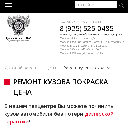
пн-пт 9:00-21:00 | сб-вс 10:00-20:00
8 (925) 525-0485
Москва, ЦАО, Воробьевское шоссе д. 2, стр. 42
Москва, ЗАО, ул. Боженко, д.5г
Кузовной центр АМС
Кузовной ремонт авто
Москва, ЮАО, Варшавское шоссе, д. 125Ж, строение 2
Москва, ВАО, 2-я Кабельная улица, 2с30
Москва, САО, улица Врубеля, 13Ас8
Москва, ЮАО, улица Садовники, 11А
Кузовной ремонт
Цены
Ремонт кузова покраска
РЕМОНТ КУЗОВА ПОКРАСКА
ЦЕНА
В нашем техцентре Вы можете починить
кузов автомобиля без потери
дилерской
гарантии
!