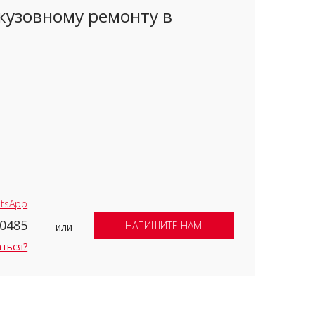
кузовному ремонту в
tsApp
-0485
НАПИШИТЕ НАМ
или
аться?