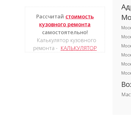
Ад
Мо
Рассчитай
стоимость
кузовного ремонта
Моск
самостоятельно!
Моск
Калькулятор кузовного
Моск
ремонта -
КАЛЬКУЛЯТОР
Моск
Моск
Моск
Во
Мас