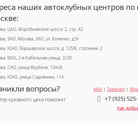
реса наших автоклубных центров по 
скве:
ва, ЦАО, Воробьевское шоссе 2, стр. 42
ва, ЗАО, Москва, ЗАО, ул. Боженко, д.5г
ва, ЮАО, Варшавское шоссе, д. 125Ж, строение 2
ва, ВАО, 2-я Кабельная улица, 2с30
ва, САО, улица Врубеля, 13Ас8
ва, ЮАО, улица Садовники, 11А
зникли вопросы?
MAX
|
Telegram
|
Wha
+7 (925) 525
тер кузовного цеха поможет
Как добр