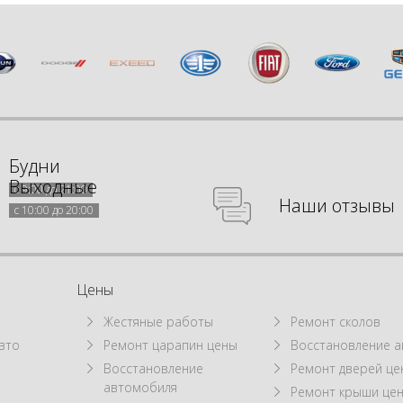
Будни
Выходные
с 9:00 до 21:00
Наши отзывы
с 10:00 до 20:00
Цены
Жестяные работы
Ремонт сколов
вто
Ремонт царапин цены
Восстановление а
Восстановление
Ремонт дверей це
автомобиля
Ремонт крыши це