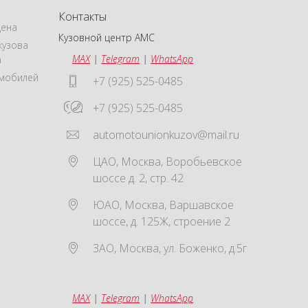
Контакты
цена
Кузовной центр АМС
кузова
MAX
|
Telegram
|
WhatsApp
а
омобилей
+7 (925) 525-0485
+7 (925) 525-0485
automotounionkuzov@mail.ru
ЦАО
,
Москва
,
Воробьевское
шоссе д. 2, стр. 42
ЮАО
,
Москва
,
Варшавское
шоссе, д. 125Ж, строение 2
ЗАО
,
Москва
,
ул. Боженко, д.5г
MAX
|
Telegram
|
WhatsApp