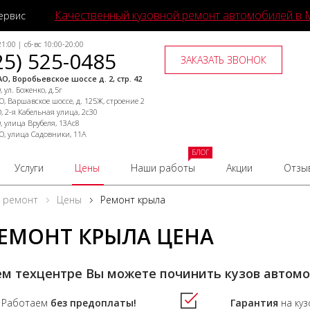
Качественный кузовной ремонт автомобилей в 
ервис
1:00 | сб-вс 10:00-20:00
25) 525-0485
ЗАКАЗАТЬ ЗВОНОК
О, Воробьевское шоссе д. 2, стр. 42
 ул. Боженко, д.5г
, Варшавское шоссе, д. 125Ж, строение 2
, 2-я Кабельная улица, 2с30
, улица Врубеля, 13Ас8
О, улица Садовники, 11А
БЛОГ
Услуги
Цены
Наши работы
Акции
Отзы
й ремонт
Цены
Ремонт крыла
ЕМОНТ КРЫЛА ЦЕНА
м техцентре Вы можете починить кузов автом
Работаем
без предоплаты!
Гарантия
на ку