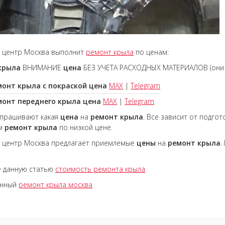
 центр Москва выполнит
ремонт крыла
по ценам:
крыла
ВНИМАНИЕ
цена
БЕЗ УЧЕТА РАСХОДНЫХ МАТЕРИАЛОВ (они р
монт крыла с покраской цена
MAX
|
Telegram
монт переднего крыла цена
MAX
|
Telegram
спрашивают какая
цена
на
ремонт крыла
. Все зависит от подго
им
ремонт
крыла
по низкой цене.
 центр Москва предлагает приемлемые
цены
на
ремонт
крыла
.
е данную статью
стоимость ремонта крыла
енный
ремонт крыла москва