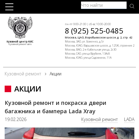
пн-пт 9:00-21:00 | сб-вс 10:00-20:00
8 (925) 525-0485
Москва, ЦАО, Воробьевское шоссе д. 2, стр. 42
Москва, ЗАО, ул. Боженко, д.5г
Кузовной центр АМС
Кузовной ремонт авто
Москва, ЮАО, Варшавское шоссе, д. 125Ж, строение 2
Москва, ВАО, 2-я Кабельная улица, 2с30
Москва, САО, улица Врубеля, 13Ас8
Москва, ЮАО, улица Садовники, 11А
Кузовной ремонт
Акции
АКЦИИ
Кузовной ремонт и покраска двери
багажника и бампера Lada Xray
19.02.2026
Кузовной ремонт
LADA